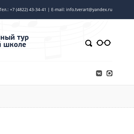
Тел.: +7 (4822) 43-34-41 | E-mail: info.tverart@yandex.ru
ный тур
й школе